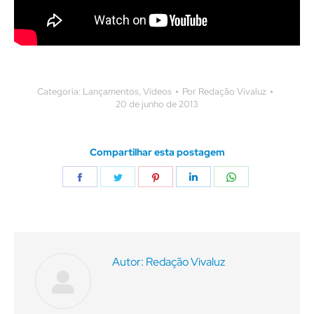
Categoria:
Lançamentos
,
Vídeos
Por
Redação Vivaluz
20 de junho de 2013
Compartilhar esta postagem
Compartilhar
Compartilhar
Compartilhar
Compartilhar
Compartilhar
isto
isto
isto
isto
isto
Autor:
Redação Vivaluz