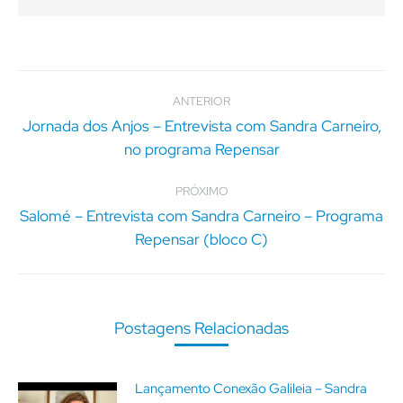
Navegação
de
ANTERIOR
post:
Jornada dos Anjos – Entrevista com Sandra Carneiro,
Post
no programa Repensar
anterior:
PRÓXIMO
Salomé – Entrevista com Sandra Carneiro – Programa
Próximo
Repensar (bloco C)
post:
Postagens Relacionadas
Lançamento Conexão Galileia – Sandra