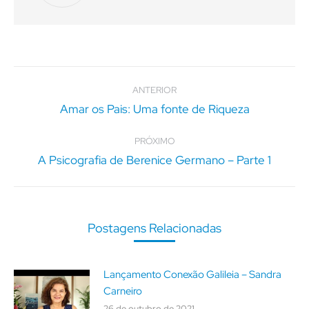
Navegação
de
ANTERIOR
post:
Amar os Pais: Uma fonte de Riqueza
Post
anterior:
PRÓXIMO
A Psicografia de Berenice Germano – Parte 1
Próximo
post:
Postagens Relacionadas
Lançamento Conexão Galileia – Sandra
Carneiro
26 de outubro de 2021