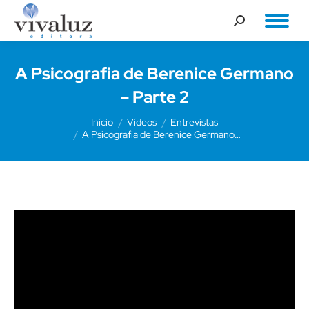
Buscar
A Psicografia de Berenice Germano
– Parte 2
Você está aqui:
Início
Vídeos
Entrevistas
A Psicografia de Berenice Germano…