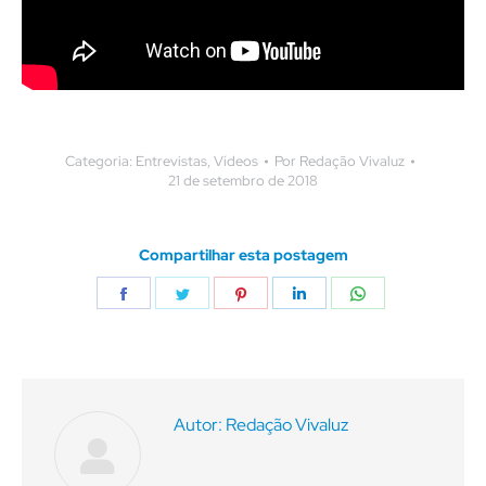
Categoria:
Entrevistas
,
Vídeos
Por
Redação Vivaluz
21 de setembro de 2018
Compartilhar esta postagem
Compartilhar
Compartilhar
Compartilhar
Compartilhar
Compartilhar
isto
isto
isto
isto
isto
Autor:
Redação Vivaluz