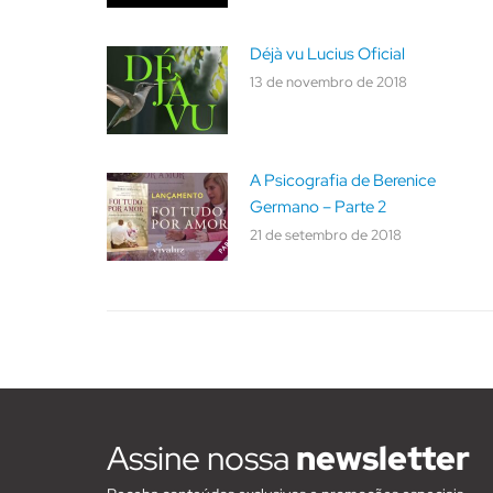
Déjà vu Lucius Oficial
13 de novembro de 2018
A Psicografia de Berenice
Germano – Parte 2
21 de setembro de 2018
Assine nossa
newsletter