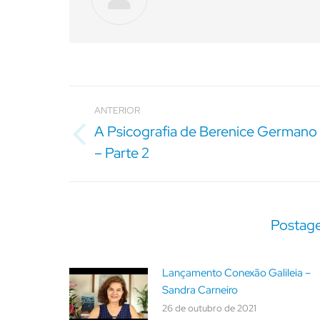
Navegação
de
ANTERIOR
post:
A Psicografia de Berenice Germano
Post
– Parte 2
anterior:
Postage
Lançamento Conexão Galileia –
Sandra Carneiro
26 de outubro de 2021