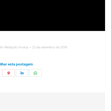
Por
Redação Vivaluz
22 de setembro de 2018
lhar esta postagem
lhar
ompartilhar
Compartilhar
Compartilhar
Compartilhar
sto
isto
isto
isto