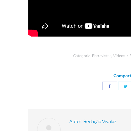
Categoria:
Entrevistas
,
Vídeos
Comparti
Comparti
C
isto
i
Autor:
Redação Vivaluz