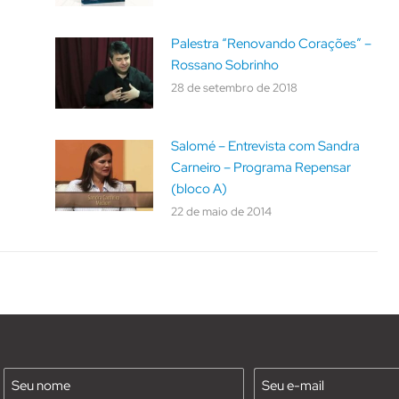
Palestra “Renovando Corações” –
Rossano Sobrinho
28 de setembro de 2018
Salomé – Entrevista com Sandra
Carneiro – Programa Repensar
(bloco A)
22 de maio de 2014
Nome
E-
mail
(Requirido)