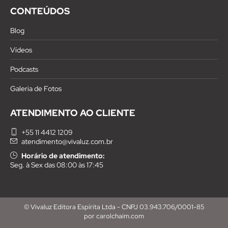
CONTEÚDOS
Blog
Vídeos
Podcasts
Galeria de Fotos
ATENDIMENTO AO CLIENTE
+55 11 4412 1209
atendimento@vivaluz.com.br
Horário de atendimento:
Seg. à Sex das 08:00 às 17:45
© Vivaluz Editora Espírita Ltda - CNPJ 03.943.706/0001-85
por carolchaim.com