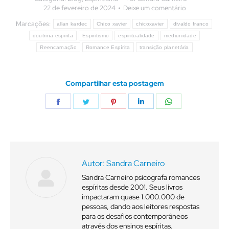
22 de fevereiro de 2024
Deixe um comentário
Marcações:
allan kardec
Chico xavier
chicoxavier
divaldo franco
doutrina espirita
Espiritismo
espiritualidade
mediunidade
Reencarnação
Romance Espírita
transição planetária
Compartilhar esta postagem
Compartilhar
Compartilhar
Compartilhar
Compartilhar
Compartilhar
isto
isto
isto
isto
isto
Autor:
Sandra Carneiro
Sandra Carneiro psicografa romances
espíritas desde 2001. Seus livros
impactaram quase 1.000.000 de
pessoas, dando aos leitores respostas
para os desafios contemporâneos
através dos ensinos espíritas.