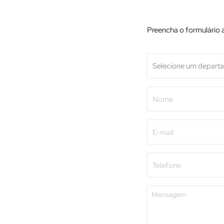
Preencha o formulário 
Departamento
(Requirido)
Nome
(Requirido)
E-
mail
(Requirido)
Telefone
(Requirido)
Mensagem
(Requirido)