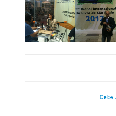
Navegação
do
Álbum
Deixe 