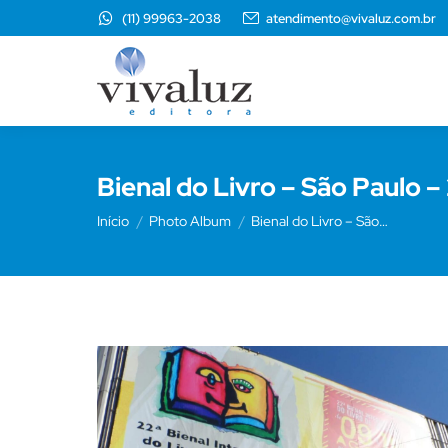
(11) 99963-2038
atendimento@vivaluz.com.br
Bienal do Livro – São Paulo –
Você está aqui:
Início
Photo Album
Bienal do Livro – São…