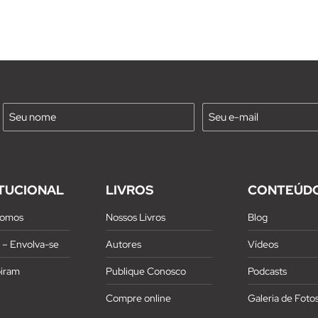
Nome
E-
mail
(Requirido)
(Requirido)
ITUCIONAL
LIVROS
CONTEÚD
omos
Nossos Livros
Blog
z – Envolva-se
Autores
Vídeos
piram
Publique Conosco
Podcasts
Compre online
Galeria de Foto