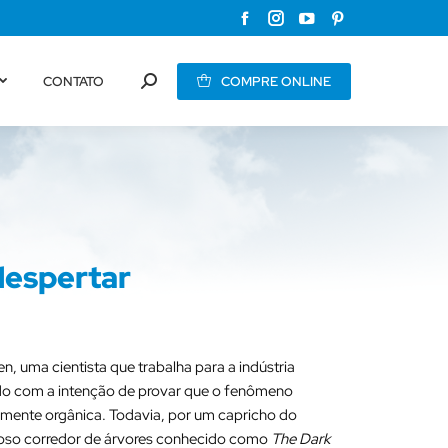
Facebook
Instagram
YouTube
Pinterest
page
page
page
page
CONTATO
COMPRE ONLINE
opens
opens
opens
opens
Buscar
in
in
in
in
new
new
new
new
window
window
window
window
despertar
ren, uma cientista que trabalha para a indústria
udo com a intenção de provar que o fenômeno
mente orgânica. Todavia, por um capricho do
famoso corredor de árvores conhecido como
The Dark