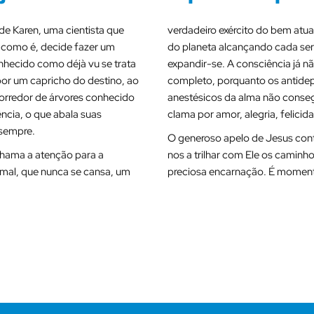
a de Karen, uma cientista que
verdadeiro exército do bem atu
a como é, decide fazer um
do planeta alcançando cada ser
hecido como déjà vu se trata
expandir-se. A consciência já n
or um capricho do destino, ao
completo, porquanto os antidepre
corredor de árvores conhecido
anestésicos da alma não consegu
ência, o que abala suas
clama por amor, alegria, felici
 sempre.
O generoso apelo de Jesus con
 chama a atenção para a
nos a trilhar com Ele os caminho
 mal, que nunca se cansa, um
preciosa encarnação. É momento